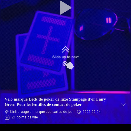
Vélo marqué Deck de poker de luxe Stampage d'or Fairy
Green Pour les lentilles de contact de poker
L'infrarouge a marqué des cartes de jeu
2025-09-04
21 points de vue