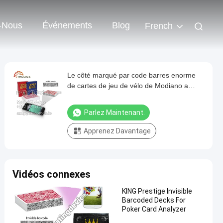
-Nous
Événements
Blog
French
Le côté marqué par code barres enorme
de cartes de jeu de vélo de Modiano a
marqué Dec'k imperméable
Parlez Maintenant.
Apprenez Davantage
Vidéos connexes
KING Prestige Invisible
Barcoded Decks For
Poker Card Analyzer