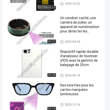
Cartes à jouer marquées par u
2025-10-22
n code-barres
00:19
Un cendrier caché, une
caméra de poker, un
appareil de numérisation
pour détecter les
tricheurs.
Dispositif de fraude de tisonni
00:27
2025-09-04
er
Dispositif rapide durable
d'analyseur de tisonnier
d'IOS avec la gamme de
balayage de 35cm
Dispositif d'analyseur de tison
00:38
2026-06-18
nier
Des lunettes pour les
cartes marquées
lumineuses
Cartes marquées Verres
2025-12-18
00:15