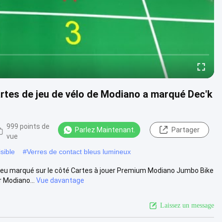
rtes de jeu de vélo de Modiano a marqué Dec'k
999 points de
Parlez Maintenant.
Partager
vue
sible
#
Verres de contact bleus lumineux
Jeu marqué sur le côté Cartes à jouer Premium Modiano Jumbo Bike
 Modiano...
Vue davantage
Laissez un message