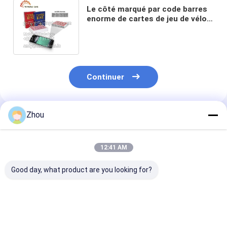
Le côté marqué par code barres
enorme de cartes de jeu de vélo
de Modiano a marqué Dec'k
imperméable
Continuer
Zhou
Produits Recommandés
12:41 AM
Good day, what product are you looking for?
Cartes de jeu
Marquage du code à
Bee Entertain