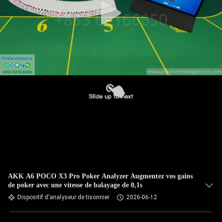
AKK A6 POCO X3 Pro Poker Analyzer Augmentez vos gains
de poker avec une vitesse de balayage de 0,1s
Dispositif d'analyseur de tisonnier
2026-06-12