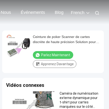
-Nous
Événements
Blog
French
Ceinture de poker Scanner de cartes
discrète de haute précision Solution pour
les jeux de poker
Parlez Maintenant.
Apprenez Davantage
Vidéos connexes
Caméra de numérisation
externe dynamique pour
t-shirt pour cartes
marquées sur le côté