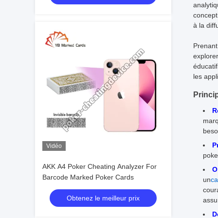
analytiq
concept
à la dif
Prenant 
explorer
éducati
les appl
Princi
R
marq
beso
P
Vidéo
poke
AKK A4 Poker Cheating Analyzer For
O
Barcode Marked Poker Cards
un
ca
cour
Obtenez le meilleur prix
assu
D