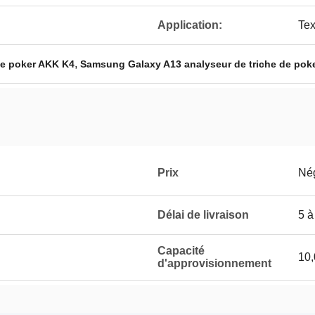
Application:
Tex
,
de poker AKK K4
Samsung Galaxy A13 analyseur de triche de pok
Prix
Né
Délai de livraison
5 à
Capacité
10
d'approvisionnement