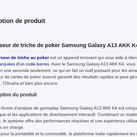
ption de produit
seur de triche de poker Samsung Galaxy A13 AKK K4
seur de triche au poker
est un appareil innovant qui vous aide à ide
arquées d'un code-barres
. Avec le Samsung Galaxy A13 AKK K4, vous p
n une seconde seulement, ce qui en fait un outil puissant pour les am
ur de cartes de poker avancé garantit des résultats rapides et peut gé
, l'Omaha et bien plus encore.
ption du produit
e-forme d'analyse de gameplay Samsung Galaxy A13 AKK K4 est conçue
que et les applications de divertissement interactif. Combinant un maté
, le système offre des performances réactives et une expérience utilisa
is en charge.
our la portabilité et la commodité, la plateforme traite rapidement le