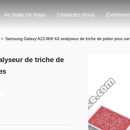
Au Sujet De Nous
Contactez-Nous
Événemen
r
>
Samsung Galaxy A13 AKK K4 analyseur de triche de poker pour car
yseur de triche de
es