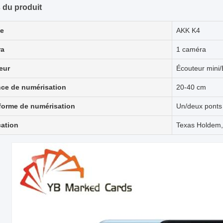
s du produit
e
AKK K4
ra
1 caméra
eur
Écouteur mini/
nce de numérisation
20-40 cm
-forme de numérisation
Un/deux ponts
cation
Texas Holdem,