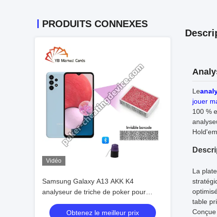
PRODUITS CONNEXES
Descri
Analy
Le
analy
jouer m
100 % e
analyse
Hold'em
Descri
Vidéo
La plat
Samsung Galaxy A13 AKK K4
stratégi
optimisé
analyseur de triche de poker pour
table pr
cartes à codes à barres
Conçue p
Obtenez le meilleur prix