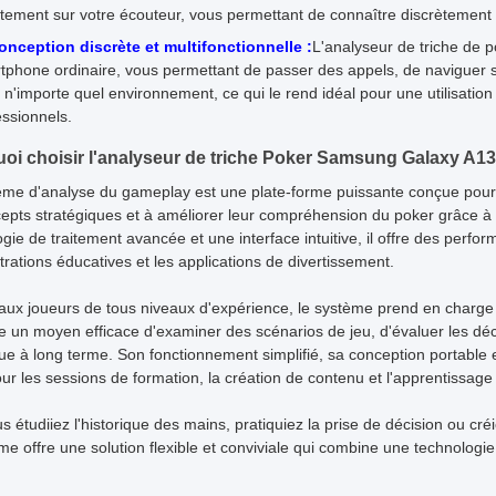
ctement sur votre écouteur, vous permettant de connaître discrètement
onception discrète et multifonctionnelle :
L'analyseur de triche de
tphone ordinaire, vous permettant de passer des appels, de naviguer sur
 n'importe quel environnement, ce qui le rend idéal pour une utilisatio
essionnels.
oi choisir l'analyseur de triche Poker Samsung Galaxy A1
ème d'analyse du gameplay est une plate-forme puissante conçue pour a
cepts stratégiques et à améliorer leur compréhension du poker grâce à 
gie de traitement avancée et une interface intuitive, il offre des perfo
ations éducatives et les applications de divertissement.
aux joueurs de tous niveaux d'expérience, le système prend en charge 
e un moyen efficace d'examiner des scénarios de jeu, d'évaluer les déci
ue à long terme. Son fonctionnement simplifié, sa conception portable 
ur les sessions de formation, la création de contenu et l'apprentissage 
 étudiiez l'historique des mains, pratiquiez la prise de décision ou cré
me offre une solution flexible et conviviale qui combine une technologi