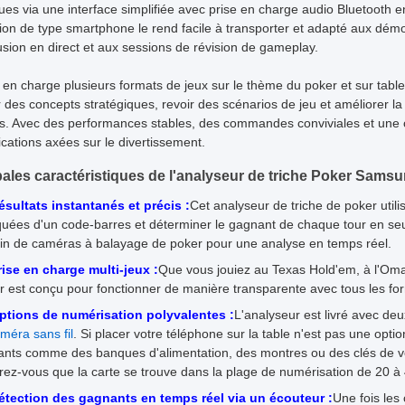
ues via une interface simplifiée avec prise en charge audio Bluetooth 
ion de type smartphone le rend facile à transporter et adapté aux démo
fusion en direct et aux sessions de révision de gameplay.
en charge plusieurs formats de jeux sur le thème du poker et sur table
 des concepts stratégiques, revoir des scénarios de jeu et améliorer l
fs. Avec des performances stables, des commandes conviviales et une c
ications axées sur le divertissement.
pales caractéristiques de l'analyseur de triche Poker Sam
ésultats instantanés et précis :
Cet analyseur de triche de poker util
uées d'un code-barres et déterminer le gagnant de chaque tour en seu
in de caméras à balayage de poker pour une analyse en temps réel.
rise en charge multi-jeux :
Que vous jouiez au Texas Hold'em, à l'Omah
r est conçu pour fonctionner de manière transparente avec tous les fo
ptions de numérisation polyvalentes :
L'analyseur est livré avec de
méra sans fil
. Si placer votre téléphone sur la table n'est pas une opti
ants comme des banques d'alimentation, des montres ou des clés de voi
rez-vous que la carte se trouve dans la plage de numérisation de 20 à
étection des gagnants en temps réel via un écouteur :
Une fois les