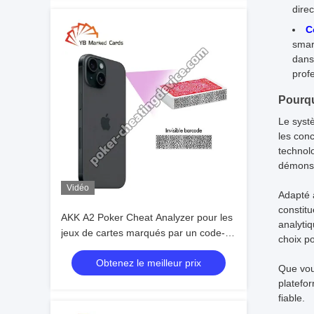
dire
C
smar
dans
prof
Pourqu
Le syst
les con
technolo
démonstr
Vidéo
Adapté 
constitu
AKK A2 Poker Cheat Analyzer pour les
analytiq
jeux de cartes marqués par un code-
choix po
barres
Obtenez le meilleur prix
Que vous
platefor
fiable.