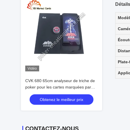
Détail
Modèl
Camé
Écout
Dista
Plate
Vidéo
Appli
CVK 680 65cm analyseur de triche de
poker pour les cartes marquées par
code-barres de casino
Obtenez le meilleur prix
CONTACTEZ-NOUS