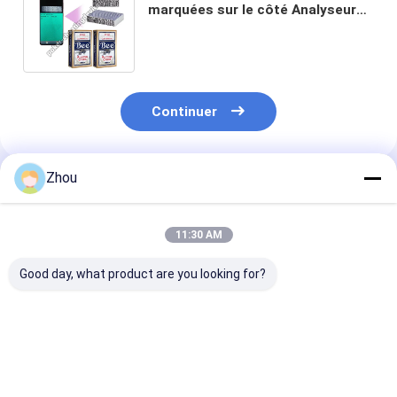
marquées sur le côté Analyseur
de gagnant de poker Spécialité
Cartes étroites
Continuer
Zhou
Produits Recommandés
11:30 AM
Good day, what product are you looking for?
Copag 1546 Barcode
Jeux de cartes
Copag Neotéri
Poker Cards Index
Copag Neoteric à
Code à barres 
Régulier Bicolore
code-barres
marquées Inde