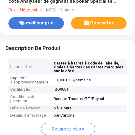
côté Analyseur de gagnant de poker Spécialité
Cartes étroites
Prix：Négociable
MOQ：1 pièce
meilleur prix
Contactez
Description De Produit
,
Cartes à barres à code de l'abeille
Le point fort
Codes à barres des cartes marquées
sur le côté
Capacité
10,000 PCS/semaine
d'approvisionnement
Certification
ISO9001
Conditions de
Banque Transfer/TT/Paypal
paiement
Délai de livraison
5 à 8 jours
Détails d'emballage
par Cartons
Regardez plus