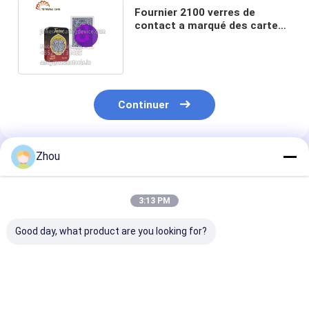
Fournier 2100 verres de
contact a marqué des cartes
avec les marques invisibles
Continuer
Zhou
Produits Recommandés
3:13 PM
Good day, what product are you looking for?
Copag Marqué Poker
Jeu de cartes Bicycle
WPT Luminou