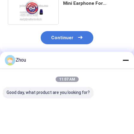
Mini Earphone For
d'analyseur de tisonnier
Continuer
Zhou
Produits Recommandés
11:07 AM
Good day, what product are you looking for?
Scanner de poker HD
Clés de voiture
Scanner caché
Fermeture à glissière
Scanner de cartes de
analyseur de p
Lentille de
poker pour jeux
avec détection