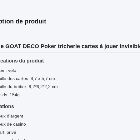
ption de produit
le GOAT DECO Poker tricherie cartes à jouer Invisib
ications du produit
om: vélo
aille des cartes: 8,7 x 5,7 cm
ille du boîtier: 9,2*6,2*2,2 cm
oids: 154g
ations
eux d'argent
eux de casino
rti privé