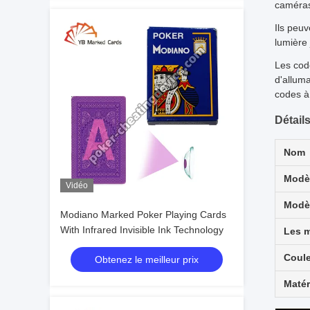
caméras
Ils peuv
lumière 
Les cod
d'allum
codes à
Détail
Nom
Modè
Vidéo
Modè
Modiano Marked Poker Playing Cards
With Infrared Invisible Ink Technology
Les m
Coul
Obtenez le meilleur prix
Matér