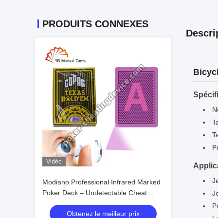
PRODUITS CONNEXES
Descri
Bicyc
Spécif
N
T
Ta
P
Vidéo
Applic
J
Modiano Professional Infrared Marked
Poker Deck – Undetectable Cheat
J
Cards
Pa
Obtenez le meilleur prix