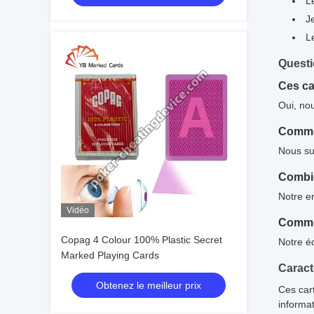
L
J
L
Quest
Ces ca
Oui, no
Commen
Nous su
Combie
Notre en
Vidéo
Commen
Copag 4 Colour 100% Plastic Secret
Notre é
Marked Playing Cards
Caract
Obtenez le meilleur prix
Ces car
informat