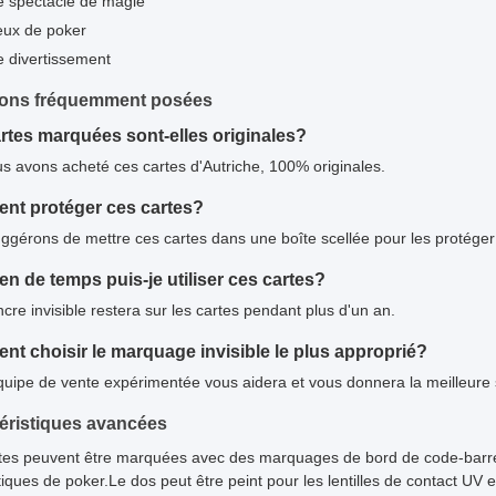
e spectacle de magie
eux de poker
e divertissement
ions fréquemment posées
rtes marquées sont-elles originales?
us avons acheté ces cartes d'Autriche, 100% originales.
t protéger ces cartes?
ggérons de mettre ces cartes dans une boîte scellée pour les protéger d
n de temps puis-je utiliser ces cartes?
cre invisible restera sur les cartes pendant plus d'un an.
t choisir le marquage invisible le plus approprié?
quipe de vente expérimentée vous aidera et vous donnera la meilleure 
éristiques avancées
tes peuvent être marquées avec des marquages de bord de code-barres 
iques de poker.Le dos peut être peint pour les lentilles de contact UV 