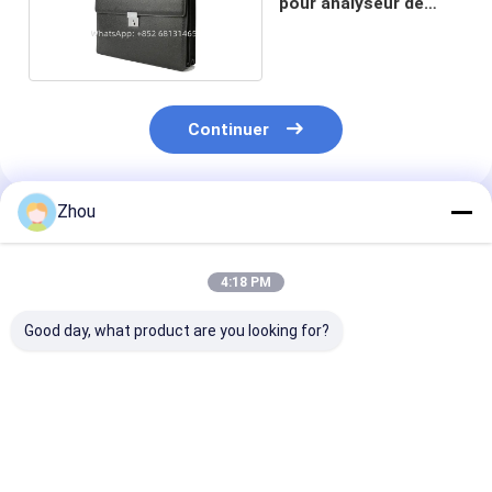
pour analyseur de
poker
Continuer
Zhou
Produits Recommandés
4:18 PM
Good day, what product are you looking for?
Scanner de poker HD
Clés de voiture
Scanner caché
Fermeture à glissière
Scanner de cartes de
analyseur de p
Lentille de
poker pour jeux
avec détection
portefeuille Caméra
marqués par code-
code-barres