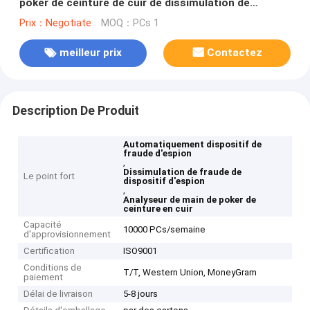
poker de ceinture de cuir de dissimulation de
dispositif d'espion
Prix：Negotiate
MOQ：PCs 1
meilleur prix
Contactez
Description De Produit
Automatiquement dispositif de
fraude d'espion
,
Dissimulation de fraude de
Le point fort
dispositif d'espion
,
Analyseur de main de poker de
ceinture en cuir
Capacité
10000 PCs/semaine
d'approvisionnement
Certification
ISO9001
Conditions de
T/T, Western Union, MoneyGram
paiement
Délai de livraison
5-8 jours