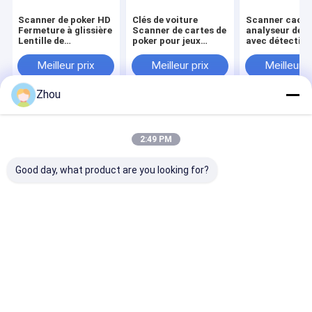
Scanner de poker HD
Clés de voiture
Scanner caché
Fermeture à glissière
Scanner de cartes de
analyseur de p
Lentille de
poker pour jeux
avec détection
portefeuille Caméra
marqués par code-
code-barres
pour appareil
barres
Meilleur prix
Meilleur prix
Meilleur p
d'analyseur de poker
Zhou
Aperçu
Au sujet de
Contactez-
Desktop
nous
nous
Site
2:49 PM
Plan du site
politique de confidentialité
Qualité
Dispositif de fraude de tisonnier
Usine De Chine.Copyright
Good day, what product are you looking for?
© 2026 YB Poker Cheat Co., Ltd. All Rights Reserved.
Maison
Produits
Au sujet de nous