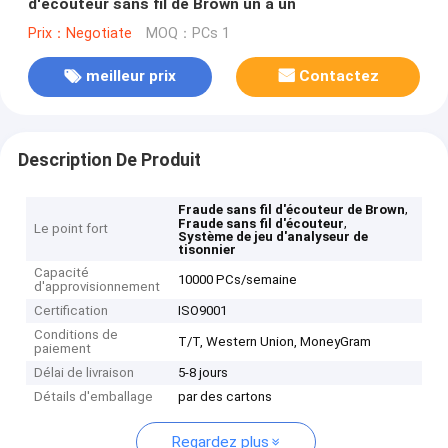
d'écouteur sans fil de Brown un à un
Prix：Negotiate
MOQ：PCs 1
meilleur prix
Contactez
Description De Produit
,
Fraude sans fil d'écouteur de Brown
,
Fraude sans fil d'écouteur
Le point fort
Système de jeu d'analyseur de
tisonnier
Capacité
10000 PCs/semaine
d'approvisionnement
Certification
ISO9001
Conditions de
T/T, Western Union, MoneyGram
paiement
Délai de livraison
5-8 jours
Détails d'emballage
par des cartons
Regardez plus