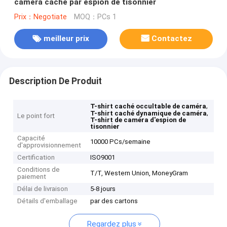
caméra caché par espion de tisonnier
Prix：Negotiate
MOQ：PCs 1
meilleur prix
Contactez
Description De Produit
,
T-shirt caché occultable de caméra
,
T-shirt caché dynamique de caméra
Le point fort
T-shirt de caméra d'espion de
tisonnier
Capacité
10000 PCs/semaine
d'approvisionnement
Certification
ISO9001
Conditions de
T/T, Western Union, MoneyGram
paiement
Délai de livraison
5-8 jours
Détails d'emballage
par des cartons
Regardez plus