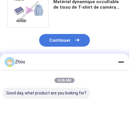
Matériel dynamique occultable
de tissu de T-shirt de caméra
caché par espion de tisonnier
Continuer
Zhou
Produits Recommandés
6:36 AM
Good day, what product are you looking for?
Scanner de poker HD
Clés de voiture
Scanner caché
Fermeture à glissière
Scanner de cartes de
analyseur de p