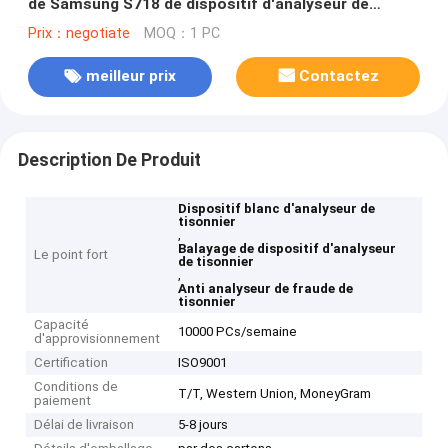
de Samsung S718 de dispositif d'analyseur de
tisonnier
Prix：negotiate
MOQ：1 PC
meilleur prix
Contactez
Description De Produit
Dispositif blanc d'analyseur de
tisonnier
,
Balayage de dispositif d'analyseur
Le point fort
de tisonnier
,
Anti analyseur de fraude de
tisonnier
Capacité
10000 PCs/semaine
d'approvisionnement
Certification
ISO9001
Conditions de
T/T, Western Union, MoneyGram
paiement
Délai de livraison
5-8 jours