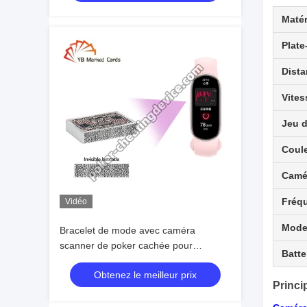
Matér
Plate
Dista
Vites
Jeu d
Coule
Camé
Fréq
Vidéo
Mode 
Bracelet de mode avec caméra
scanner de poker cachée pour
Batte
analyseur de poker
Obtenez le meilleur prix
Princi