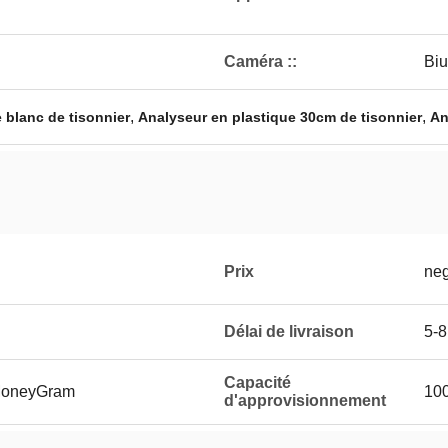
Caméra ::
Biu
,
,
 blanc de tisonnier
Analyseur en plastique 30cm de tisonnier
An
Prix
neg
Délai de livraison
5-8
Capacité
 MoneyGram
10
d'approvisionnement