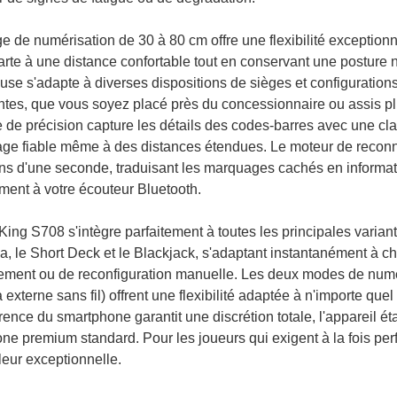
e de numérisation de 30 à 80 cm offre une flexibilité exception
arte à une distance confortable tout en conservant une posture n
use s'adapte à diverses dispositions de sièges et configuration
ntes, que vous soyez placé près du concessionnaire ou assis plu
 de précision capture les détails des codes-barres avec une clar
ge fiable même à des distances étendues. Le moteur de reconn
s d'une seconde, traduisant les marquages ​​cachés en informati
ment à votre écouteur Bluetooth.
King S708 s'intègre parfaitement à toutes les principales varia
a, le Short Deck et le Blackjack, s'adaptant instantanément à c
tement ou de reconfiguration manuelle. Les deux modes de numér
externe sans fil) offrent une flexibilité adaptée à n'importe qu
ence du smartphone garantit une discrétion totale, l'appareil ét
ne premium standard. Pour les joueurs qui exigent à la fois per
leur exceptionnelle.