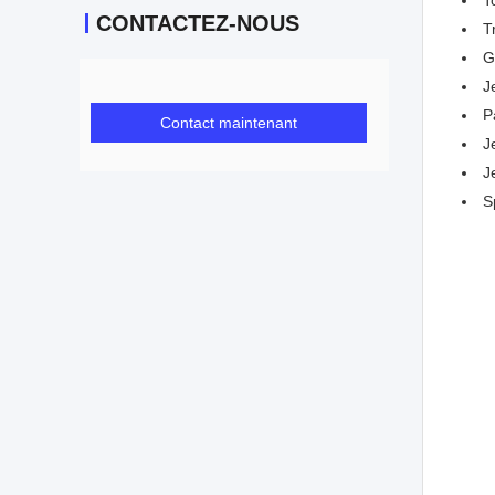
T
CONTACTEZ-NOUS
T
G
J
P
Contact maintenant
J
J
S