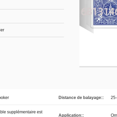
ier
poker
Distance de balayage::
25
ble supplémentaire est
Application::
Oma