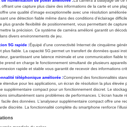
 de numérisation de poker améliorée :
La caméra à balayage de ce mo
, offrant une capture plus claire des informations de la carte et une pl
offre une qualité d’image exceptionnelle avec une résolution amélioré
ssant une détection fiable même dans des conditions d’éclairage diffici
ne plus grande flexibilité de positionnement, vous permettant de captur
ettre la précision. Ce système de caméra amélioré garantit un décoda
dans divers environnements de jeu.
ion 5G rapide :
Équipé d'une connectivité Internet de cinquième génér
et plus fiable. La capacité 5G permet un transfert de données quasi inst
outeur, garantissant une latence minimale et une communication fiable 
ée prend en charge le fonctionnement simultané de plusieurs appareil
onnexion rapide et stable vous garantit de recevoir des informations c
nnalité téléphonique améliorée :
Comprend des fonctionnalités stan
e étendue pour les applications, un écran de résolution la plus élevée
se supplémentaire compact pour un fonctionnement discret. Le stockag
tions simultanément sans problèmes de performances. L'écran haute réso
facile des données. L'analyseur supplémentaire compact offre une re
de discrète. La fonctionnalité complète du smartphone renforce l’illusio
ations