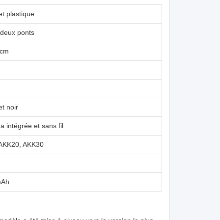
et plastique
deux ponts
 cm
et noir
 intégrée et sans fil
AKK20, AKK30
mAh