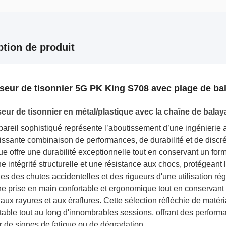
ption de produit
seur de tisonnier 5G PK King S708 avec plage de ba
eur de tisonnier en métal/plastique avec la chaîne de bal
areil sophistiqué représente l’aboutissement d’une ingénierie a
ssante combinaison de performances, de durabilité et de discrét
ue offre une durabilité exceptionnelle tout en conservant un form
ne intégrité structurelle et une résistance aux chocs, protégean
es des chutes accidentelles et des rigueurs d'une utilisation rég
une prise en main confortable et ergonomique tout en conservant
 aux rayures et aux éraflures. Cette sélection réfléchie de matéri
table tout au long d'innombrables sessions, offrant des perfor
r de signes de fatigue ou de dégradation.