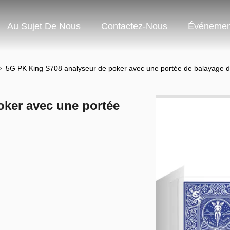
Au Sujet De Nous
Contactez-Nous
Événemen
>
5G PK King S708 analyseur de poker avec une portée de balayage 
oker avec une portée