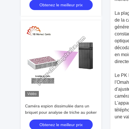
Obtenez le meilleur prix
La plag
de la c
génére
consta
optique
décoda
en moin
directe
Le PK 
l'Omah
d'ajus
Vidéo
caméra 
L'appar
Caméra espion dissimulée dans un
télépho
briquet pour analyse de triche au poker
une va
Obtenez le meilleur prix