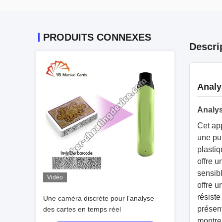
PRODUITS CONNEXES
Descri
Analy
Analys
Cet app
une pui
plastiq
offre u
sensibl
Vidéo
offre 
résiste
Une caméra discrète pour l'analyse
présen
des cartes en temps réel
montre