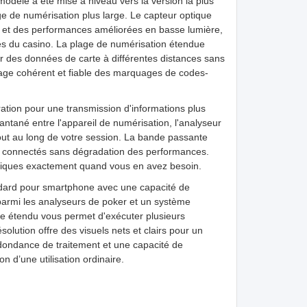
dèle a été mise à niveau vers la version la plus
age de numérisation plus large. Le capteur optique
e et des performances améliorées en basse lumière,
les du casino. La plage de numérisation étendue
er des données de carte à différentes distances sans
ge cohérent et fiable des marquages ​​de codes-
ation pour une transmission d'informations plus
antané entre l'appareil de numérisation, l'analyseur
tout au long de votre session. La bande passante
s connectés sans dégradation des performances.
ritiques exactement quand vous en avez besoin.
dard pour smartphone avec une capacité de
 parmi les analyseurs de poker et un système
e étendu vous permet d'exécuter plusieurs
lution offre des visuels nets et clairs pour un
dondance de traitement et une capacité de
n d’une utilisation ordinaire.