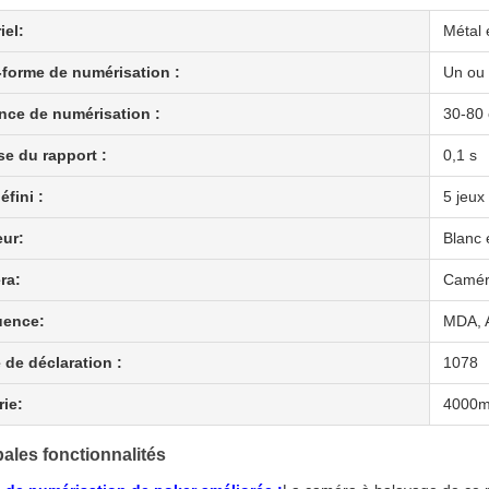
iel:
Métal 
-forme de numérisation :
Un ou 
nce de numérisation :
30-80
se du rapport :
0,1 s
éfini :
5 jeux
ur:
Blanc 
ra:
Caméra
uence:
MDA, 
de déclaration :
1078
rie:
4000
pales fonctionnalités