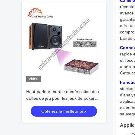
Caméra
récente
avancé 
garanti
offre u
comprom
barres 
Connex
rapide 
et l'éc
amélior
Cette c
Vidéo
Fonctio
stockag
Haut-parleur murale numérisation des
d'analy
cartes de jeu pour les jeux de poker
applica
cachés à longue distance
examen 
Obtenez le meilleur prix
sauvegar
Applic